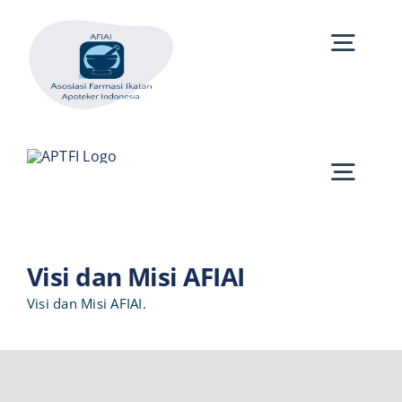
Skip
to
Toggl
content
Navig
Beranda
Profil
Toggl
Berita
Navig
Beranda
Kegiatan
Visi dan Misi AFIAI
Profil
Visi dan Misi AFIAI.
Akademik
Berita
Anggota
Kegiatan